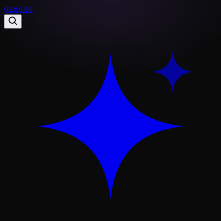
gapp
.
so