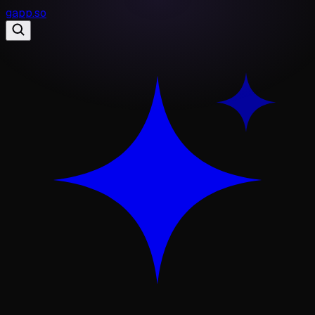
gapp
.
so