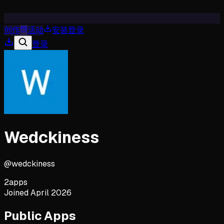
创作
活动
安装
登录
登录
Wedckiness
@
wedckiness
2
apps
Joined
April 2026
Public Apps