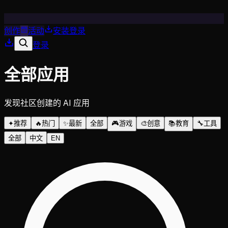
创作
活动
安装
登录
登录
全部应用
发现社区创建的 AI 应用
✦
推荐
🔥
热门
✨
最新
全部
🎮
游戏
🎨
创意
📚
教育
🔧
工具
全部
中文
EN