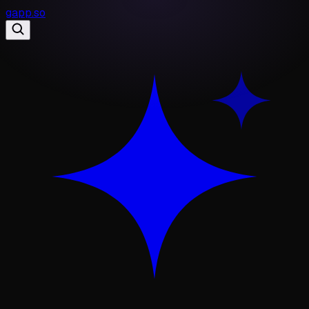
gapp
.
so