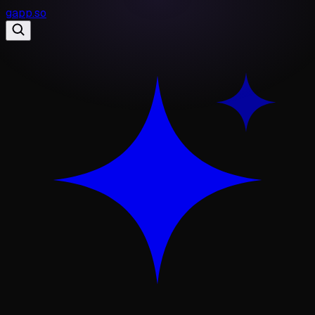
gapp
.
so