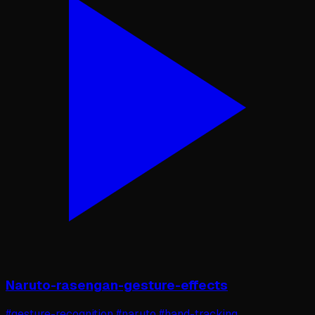
Naruto-rasengan-gesture-effects
#gesture-recognition #naruto #hand-tracking