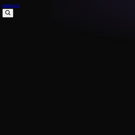
gapp
.
so