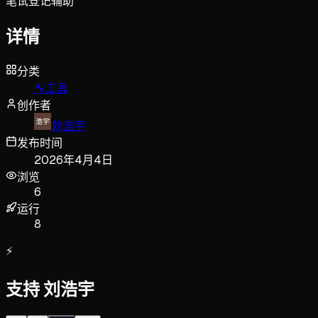
笔试登记辅助
详情
分类
🔧
工具
创作者
刘浩宇
发布时间
2026年4月4日
浏览
6
运行
8
⚡
支持 刘浩宇