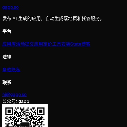
gapp
.
so
发布 AI 生成的应用，自动生成落地页和托管服务。
平台
应用库
活动
提交应用
定价
工具
安装
State
博客
法律
条款
隐私
联系
hi@gapp.so
公众号:
gapp