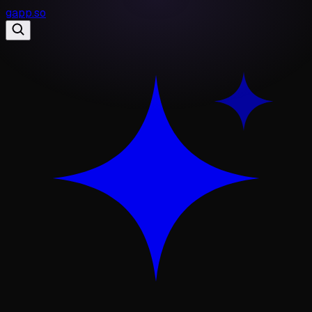
gapp
.
so