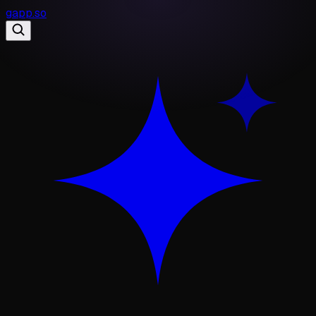
gapp
.
so