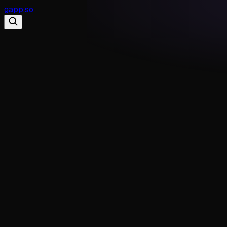
gapp
.
so