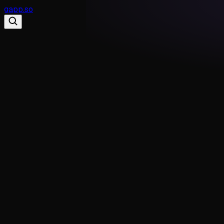
gapp
.
so