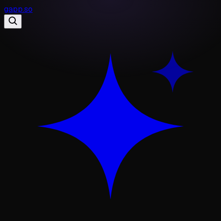
gapp
.
so