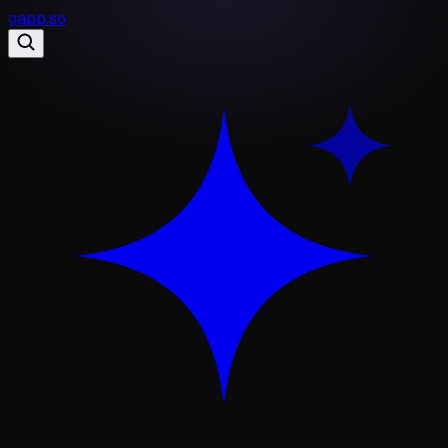
gapp
.
so