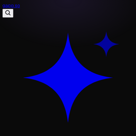
gapp
.
so