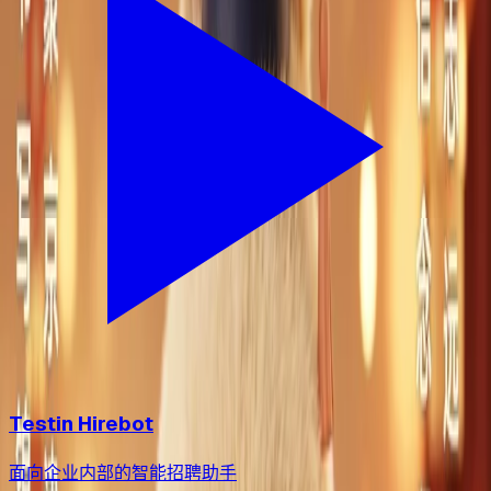
Testin Hirebot
面向企业内部的智能招聘助手