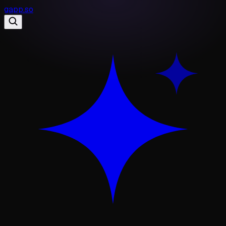
gapp
.
so