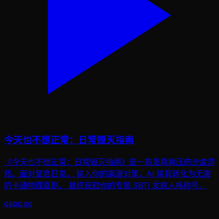
今天也不想正常：日常毁灭指南
《今天也不想正常：日常毁灭指南》是一款发疯解压的沙盒游
戏。面对窒息日常， 输入你的离谱对策，AI 将其转化为无害
的卡通物理喜剧， 最终获取你的专属 SBTI 发疯人格称号。
gapp
.
so