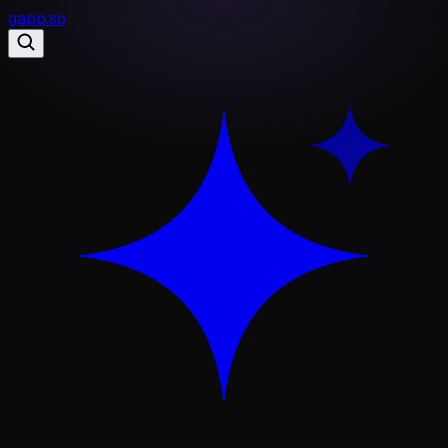
gapp
.
so