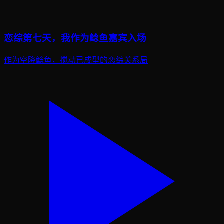
恋综第七天，我作为鲶鱼嘉宾入场
作为空降鲶鱼，搅动已成型的恋综关系局