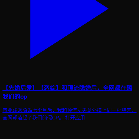
【先婚后爱】【恋综】和顶流隐婚后，全网都在磕
我们的cp
商业联姻隐婚七个月后，我和顶流丈夫意外撞上同一档综艺，
全网却嗑起了我们的假CP。 打开应用