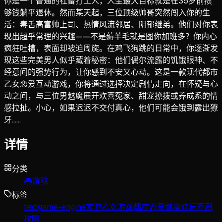
你是一个普通的社畜打工人，人生最大目标就是在35岁前攒
够钱躺平退休。然而某天起，三位顶级帅哥突然闯入你的生
活：毒舌高富帅上司、热情风流邻居、阴郁继弟。他们对你表
现出超乎常理的兴趣——不是薅羊毛就是图你加班多？你内心
疯狂吐槽，表面却被迫周旋。在鸡飞狗跳的日常中，你逐渐发
现这些完美男人似乎藏着秘密：他们偶尔流露的饥饿眼神、不
经意间的强势行为，让你感到不安又心动。这是一款现代都市
乙女恋爱互动游戏，你将通过选择决定剧情走向，在怀疑与心
动之间，与三位男魅魔展开欢喜冤家、甜宠撩拨或养成系的情
感拉扯。小心，如果迟迟不交付真心，他们可能会饿到露出獠
牙……
详情
分类
🎮
游戏
标签
textgame-engine
文游
乙女游戏
都市恋爱
魅魔
欢乐喜剧
攻略