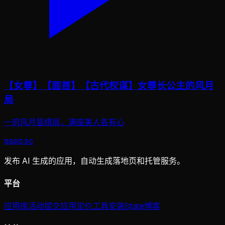
【女尊】【面首】【古代权谋】女尊长公主的风月
局
一府风月皆棋局，满座美人各有心
gapp
.
so
发布 AI 生成的应用，自动生成落地页和托管服务。
平台
应用库
活动
提交应用
定价
工具
安装
State
博客