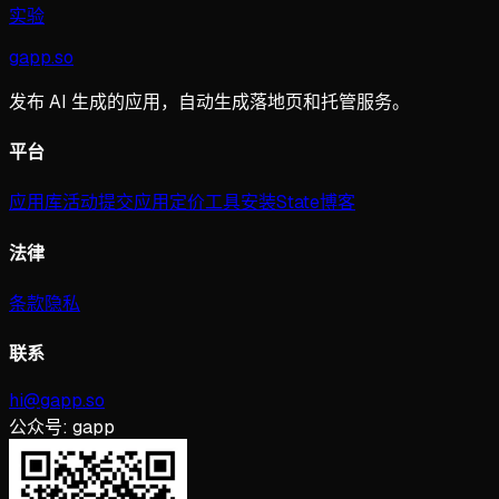
实验
gapp
.
so
发布 AI 生成的应用，自动生成落地页和托管服务。
平台
应用库
活动
提交应用
定价
工具
安装
State
博客
法律
条款
隐私
联系
hi@gapp.so
公众号:
gapp