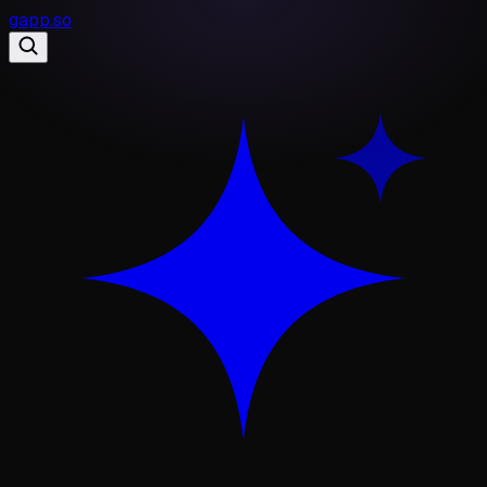
gapp
.
so