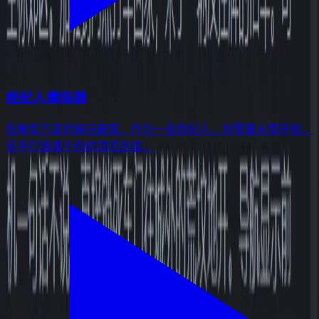
经纪人模拟器
在瞬息万变的娱乐圈里，作为一名经纪人，你需要从零开始，
亲手打造属于你的顶流巨星。