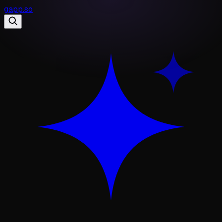
gapp
.
so