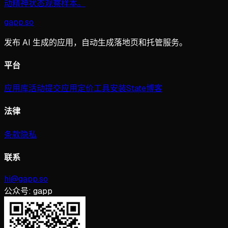
动精神状态观察样本。
gapp
.
so
发布 AI 生成的应用，自动生成落地页和托管服务。
平台
应用库
活动
提交应用
定价
工具
安装
State
博客
法律
条款
隐私
联系
hi@gapp.so
公众号:
gapp