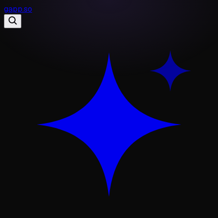
gapp
.
so