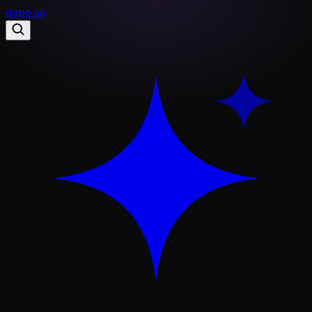
gapp
.
so