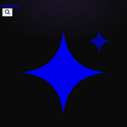
gapp
.
so