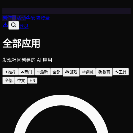
创作
活动
安装
登录
登录
全部应用
发现社区创建的 AI 应用
✦
推荐
🔥
热门
✨
最新
全部
🎮
游戏
🎨
创意
📚
教育
🔧
工具
全部
中文
EN