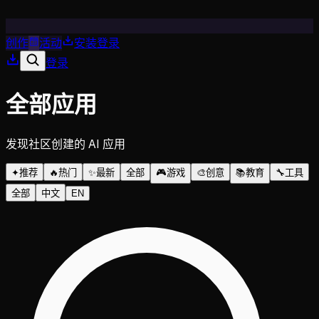
创作
活动
安装
登录
登录
全部应用
发现社区创建的 AI 应用
✦
推荐
🔥
热门
✨
最新
全部
🎮
游戏
🎨
创意
📚
教育
🔧
工具
全部
中文
EN