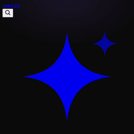
gapp
.
so