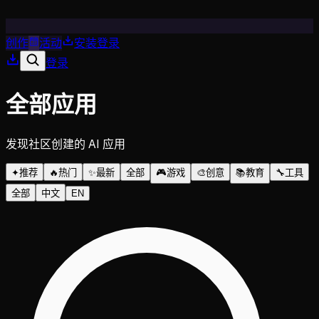
创作
活动
安装
登录
登录
全部应用
发现社区创建的 AI 应用
✦
推荐
🔥
热门
✨
最新
全部
🎮
游戏
🎨
创意
📚
教育
🔧
工具
全部
中文
EN