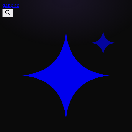
gapp
.
so