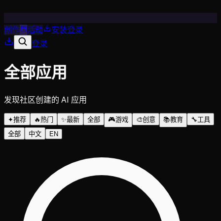
创作
活动
安装
登录
登录
全部应用
发现社区创建的 AI 应用
✦
推荐
🔥
热门
✨
最新
全部
🎮
游戏
🎨
创意
📚
教育
🔧
工具
全部
中文
EN