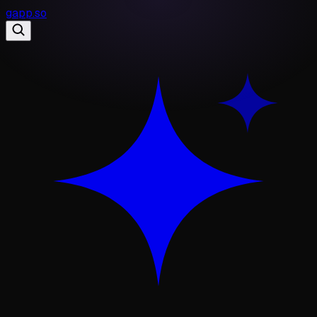
gapp
.
so