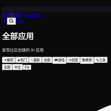
创作
活动
安装
登录
登录
全部应用
发现社区创建的 AI 应用
✦
推荐
🔥
热门
✨
最新
全部
🎮
游戏
🎨
创意
📚
教育
🔧
工具
全部
中文
EN