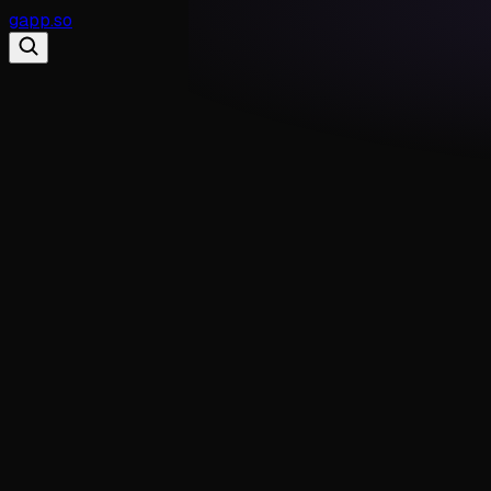
gapp
.
so