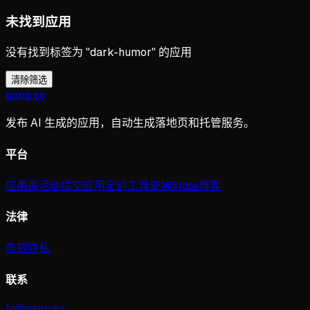
未找到应用
没有找到标签为 "dark-humor" 的应用
清除筛选
gapp
.
so
发布 AI 生成的应用，自动生成落地页和托管服务。
平台
应用库
活动
提交应用
定价
工具
安装
State
博客
法律
条款
隐私
联系
hi@gapp.so