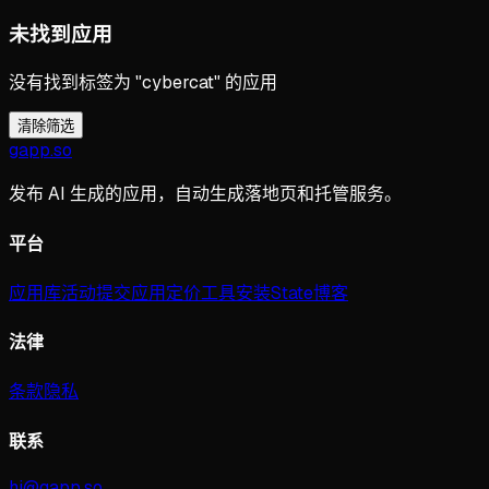
未找到应用
没有找到标签为 "cybercat" 的应用
清除筛选
gapp
.
so
发布 AI 生成的应用，自动生成落地页和托管服务。
平台
应用库
活动
提交应用
定价
工具
安装
State
博客
法律
条款
隐私
联系
hi@gapp.so