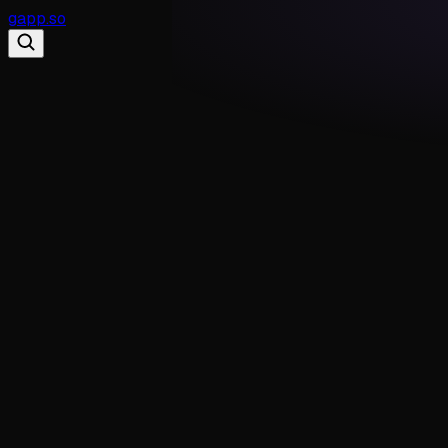
gapp
.
so