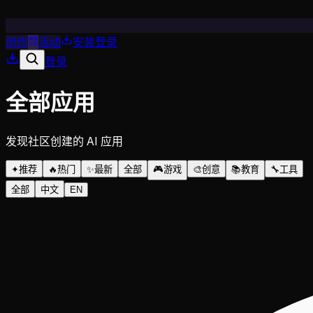
创作
活动
安装
登录
登录
全部应用
发现社区创建的 AI 应用
✦
推荐
🔥
热门
✨
最新
全部
🎮
游戏
🎨
创意
📚
教育
🔧
工具
全部
中文
EN