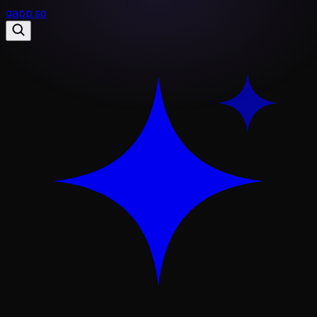
gapp
.
so