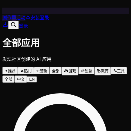
创作
活动
安装
登录
登录
全部应用
发现社区创建的 AI 应用
✦
推荐
🔥
热门
✨
最新
全部
🎮
游戏
🎨
创意
📚
教育
🔧
工具
全部
中文
EN