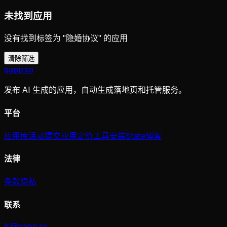
未找到应用
没有找到标签为 "隐婚协议" 的应用
清除筛选
gapp
.
so
发布 AI 生成的应用，自动生成落地页和托管服务。
平台
应用库
活动
提交应用
定价
工具
安装
State
博客
法律
条款
隐私
联系
hi@gapp.so