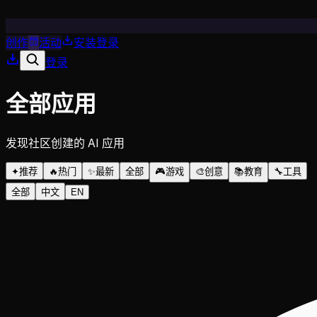
创作
活动
安装
登录
登录
全部应用
发现社区创建的 AI 应用
✦
推荐
🔥
热门
✨
最新
全部
🎮
游戏
🎨
创意
📚
教育
🔧
工具
全部
中文
EN