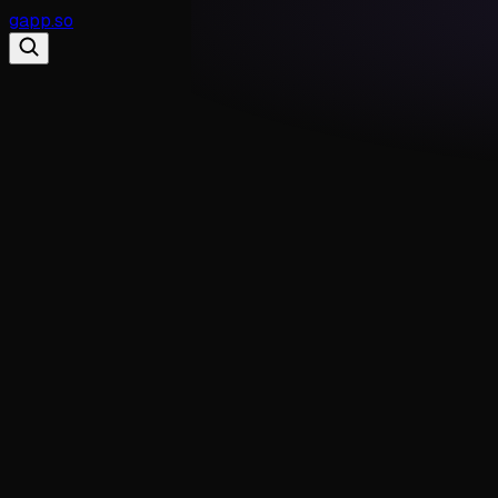
gapp
.
so