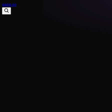
gapp
.
so