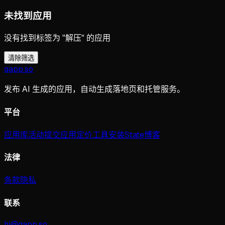
未找到应用
没有找到标签为 "解压" 的应用
清除筛选
gapp
.
so
发布 AI 生成的应用，自动生成落地页和托管服务。
平台
应用库
活动
提交应用
定价
工具
安装
State
博客
法律
条款
隐私
联系
hi@gapp.so