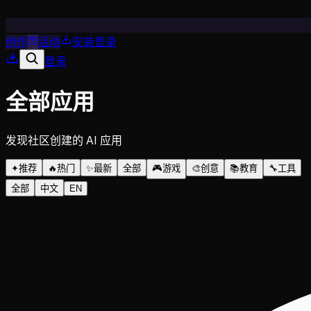
创作
活动
安装
登录
登录
全部应用
发现社区创建的 AI 应用
✦
推荐
🔥
热门
✨
最新
全部
🎮
游戏
🎨
创意
📚
教育
🔧
工具
全部
中文
EN