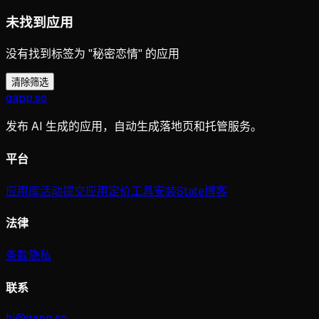
未找到应用
没有找到标签为 "秘密恋情" 的应用
清除筛选
gapp
.
so
发布 AI 生成的应用，自动生成落地页和托管服务。
平台
应用库
活动
提交应用
定价
工具
安装
State
博客
法律
条款
隐私
联系
hi@gapp.so