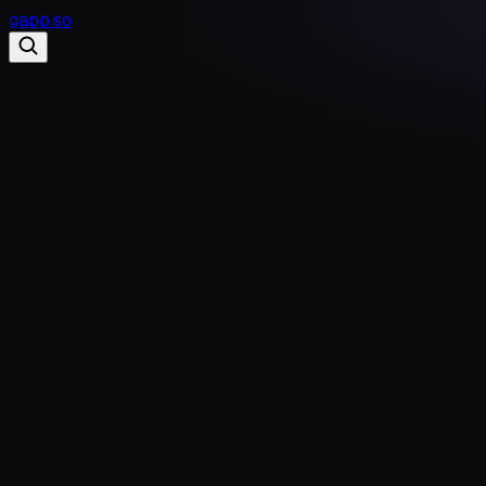
gapp
.
so