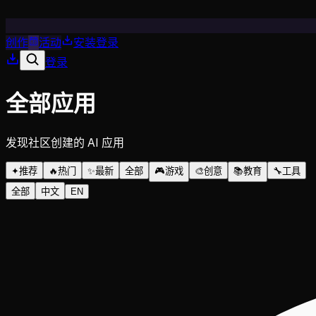
创作
活动
安装
登录
登录
全部应用
发现社区创建的 AI 应用
✦
推荐
🔥
热门
✨
最新
全部
🎮
游戏
🎨
创意
📚
教育
🔧
工具
全部
中文
EN