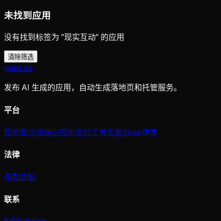
未找到应用
没有找到标签为 "现实互动" 的应用
清除筛选
gapp
.
so
发布 AI 生成的应用，自动生成落地页和托管服务。
平台
应用库
活动
提交应用
定价
工具
安装
State
博客
法律
条款
隐私
联系
hi@gapp.so