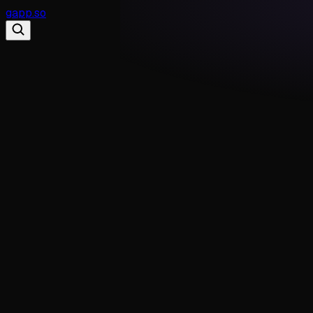
gapp
.
so