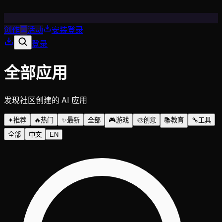
创作
活动
安装
登录
登录
全部应用
发现社区创建的 AI 应用
✦
推荐
🔥
热门
✨
最新
全部
🎮
游戏
🎨
创意
📚
教育
🔧
工具
全部
中文
EN