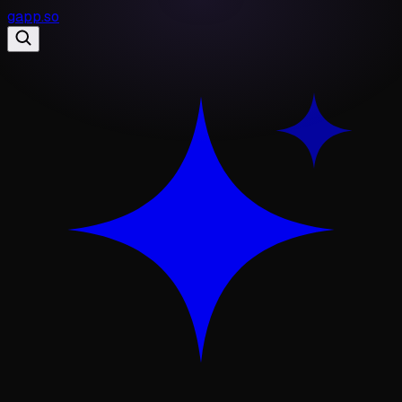
gapp
.
so