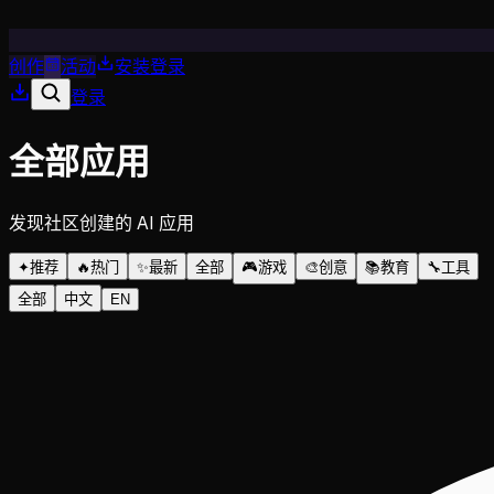
创作
活动
安装
登录
登录
全部应用
发现社区创建的 AI 应用
✦
推荐
🔥
热门
✨
最新
全部
🎮
游戏
🎨
创意
📚
教育
🔧
工具
全部
中文
EN