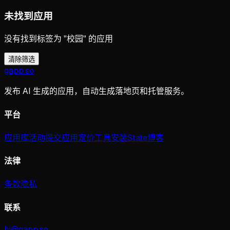
未找到应用
没有找到标签为 "校园" 的应用
清除筛选
gapp
.
so
发布 AI 生成的应用，自动生成落地页和托管服务。
平台
应用库
活动
提交应用
定价
工具
安装
State
博客
法律
条款
隐私
联系
hi@gapp.so