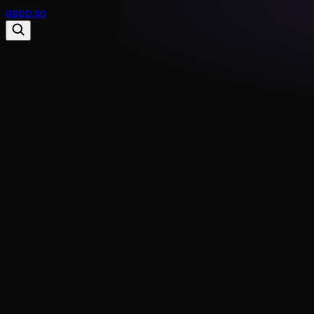
gapp
.
so