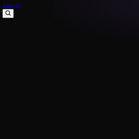
gapp
.
so