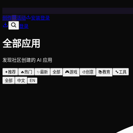
创作
活动
安装
登录
登录
全部应用
发现社区创建的 AI 应用
✦
推荐
🔥
热门
✨
最新
全部
🎮
游戏
🎨
创意
📚
教育
🔧
工具
全部
中文
EN