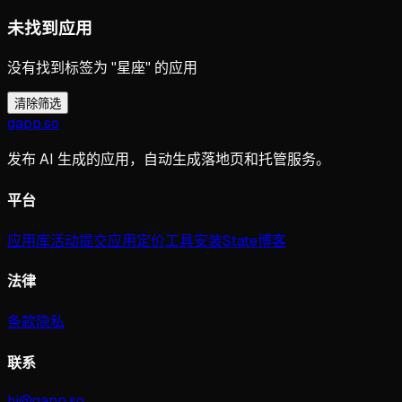
未找到应用
没有找到标签为 "星座" 的应用
清除筛选
gapp
.
so
发布 AI 生成的应用，自动生成落地页和托管服务。
平台
应用库
活动
提交应用
定价
工具
安装
State
博客
法律
条款
隐私
联系
hi@gapp.so