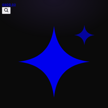
gapp
.
so