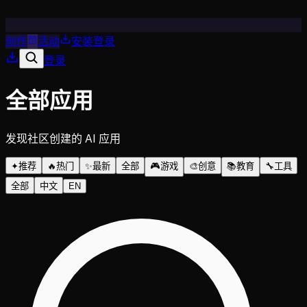
创作
活动
安装
登录
登录
全部应用
发现社区创建的 AI 应用
✦
推荐
🔥
热门
✨
最新
全部
🎮
游戏
🎨
创意
📚
教育
🔧
工具
全部
中文
EN