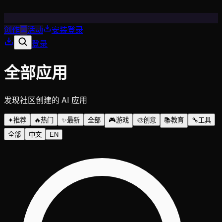
创作
活动
安装
登录
登录
全部应用
发现社区创建的 AI 应用
✦
推荐
🔥
热门
✨
最新
全部
🎮
游戏
🎨
创意
📚
教育
🔧
工具
全部
中文
EN