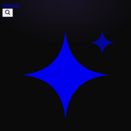
gapp
.
so