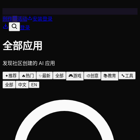
创作
活动
安装
登录
登录
全部应用
发现社区创建的 AI 应用
✦
推荐
🔥
热门
✨
最新
全部
🎮
游戏
🎨
创意
📚
教育
🔧
工具
全部
中文
EN