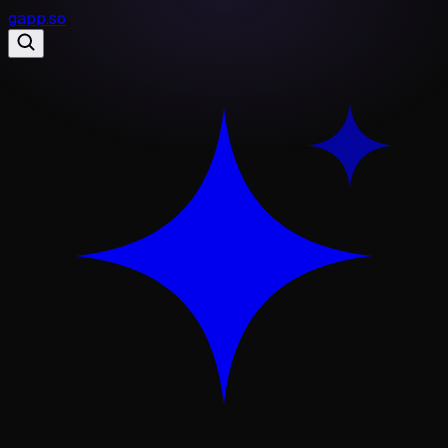
gapp
.
so