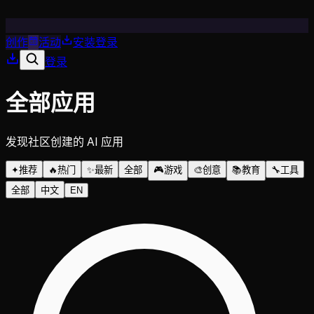
创作
活动
安装
登录
登录
全部应用
发现社区创建的 AI 应用
✦
推荐
🔥
热门
✨
最新
全部
🎮
游戏
🎨
创意
📚
教育
🔧
工具
全部
中文
EN