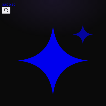
gapp
.
so