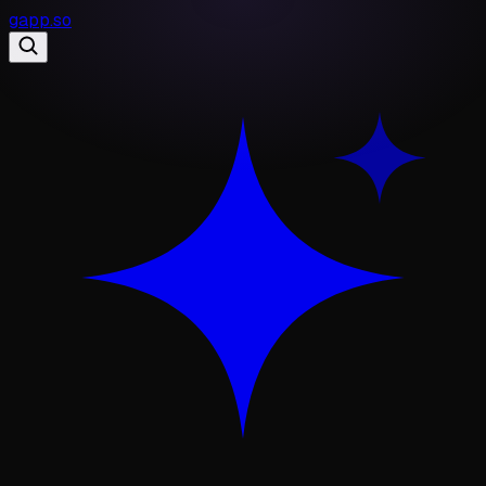
gapp
.
so