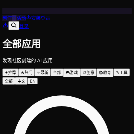
创作
活动
安装
登录
登录
全部应用
发现社区创建的 AI 应用
✦
推荐
🔥
热门
✨
最新
全部
🎮
游戏
🎨
创意
📚
教育
🔧
工具
全部
中文
EN