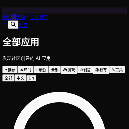
创作
活动
安装
登录
登录
全部应用
发现社区创建的 AI 应用
✦
推荐
🔥
热门
✨
最新
全部
🎮
游戏
🎨
创意
📚
教育
🔧
工具
全部
中文
EN