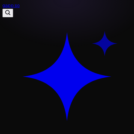
gapp
.
so