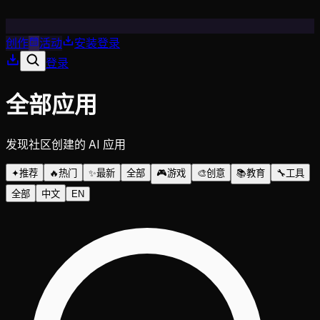
创作
活动
安装
登录
登录
全部应用
发现社区创建的 AI 应用
✦
推荐
🔥
热门
✨
最新
全部
🎮
游戏
🎨
创意
📚
教育
🔧
工具
全部
中文
EN