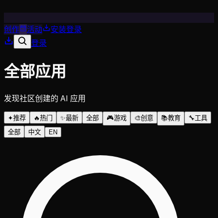
创作
活动
安装
登录
登录
全部应用
发现社区创建的 AI 应用
✦
推荐
🔥
热门
✨
最新
全部
🎮
游戏
🎨
创意
📚
教育
🔧
工具
全部
中文
EN