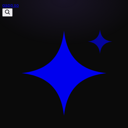
gapp
.
so