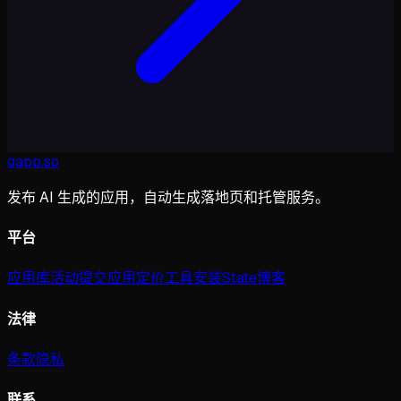
gapp
.
so
发布 AI 生成的应用，自动生成落地页和托管服务。
平台
应用库
活动
提交应用
定价
工具
安装
State
博客
法律
条款
隐私
联系