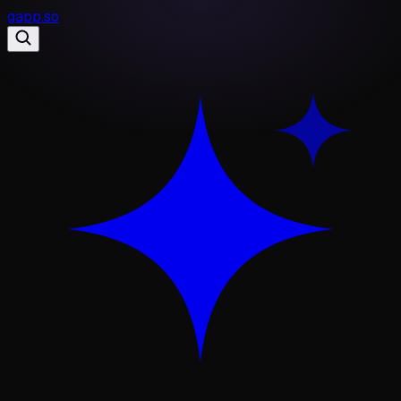
gapp
.
so