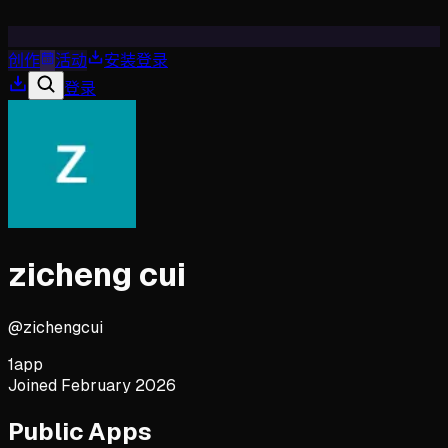
创作
活动
安装
登录
登录
zicheng cui
@
zichengcui
1
app
Joined
February 2026
Public Apps