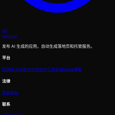
82
gapp
.
so
发布 AI 生成的应用，自动生成落地页和托管服务。
平台
应用库
活动
提交应用
定价
工具
安装
State
博客
法律
条款
隐私
联系