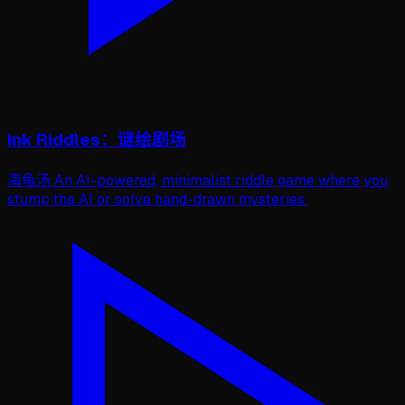
Ink Riddles：谜绘剧场
海龟汤 An AI-powered, minimalist riddle game where you
stump the AI or solve hand-drawn mysteries.