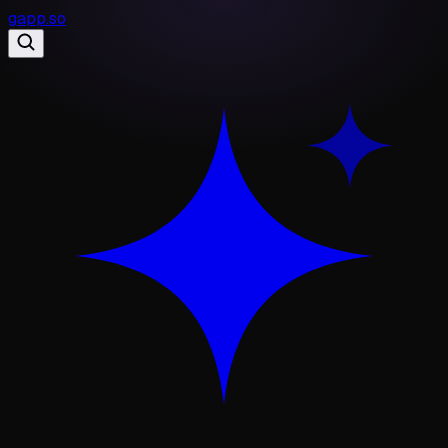
gapp
.
so