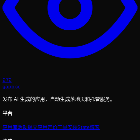
272
gapp
.
so
发布 AI 生成的应用，自动生成落地页和托管服务。
平台
应用库
活动
提交应用
定价
工具
安装
State
博客