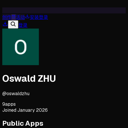
创作
活动
安装
登录
登录
Oswald ZHU
@
oswaldzhu
9
apps
Joined
January 2026
Public Apps