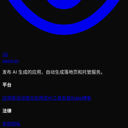
38
gapp
.
so
发布 AI 生成的应用，自动生成落地页和托管服务。
平台
应用库
活动
提交应用
定价
工具
安装
State
博客
法律
条款
隐私