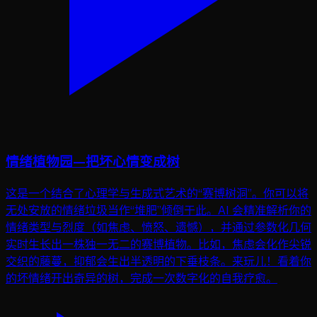
情绪植物园—把坏心情变成树
这是一个结合了心理学与生成式艺术的“赛博树洞”。你可以将
无处安放的情绪垃圾当作“堆肥”倾倒于此。AI 会精准解析你的
情绪类型与烈度（如焦虑、愤怒、遗憾），并通过参数化几何
实时生长出一株独一无二的赛博植物。比如，焦虑会化作尖锐
交织的藤蔓，抑郁会生出半透明的下垂枝条。来玩儿！看着你
的坏情绪开出奇异的树，完成一次数字化的自我疗愈。