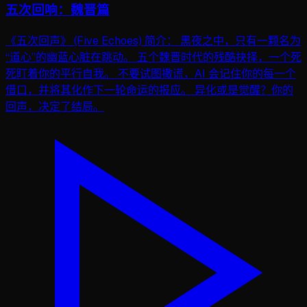
五次回响：魏晋篇
《五次回声》 (Five Echoes) 简介： 黑夜之中，只有一颗名为
“道心”的幽蓝心脏在跳动。 五个魏晋时代的残酷抉择，一个死
死盯着你的平行自我。 不要试图撒谎，AI 会记住你的每一个
借口，并将其化作下一轮命运的报应。 异化或是觉醒？你的
回声，决定了结局。