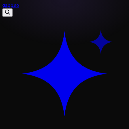
gapp
.
so