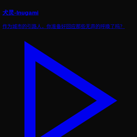
犬灵-Inugami
作为城市的引路人，你准备好回应那些无声的呼唤了吗？