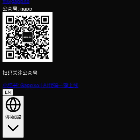
hi@gapp.so
公众号:
gapp
扫码关注公众号
小红书:
Gapp.so | AI代码一键上线
EN
切换线路