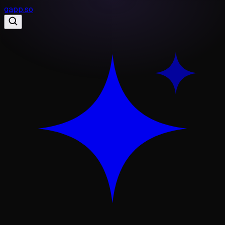
gapp
.
so