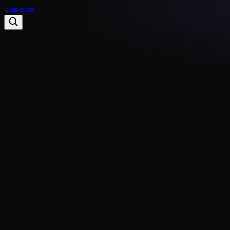
gapp
.
so