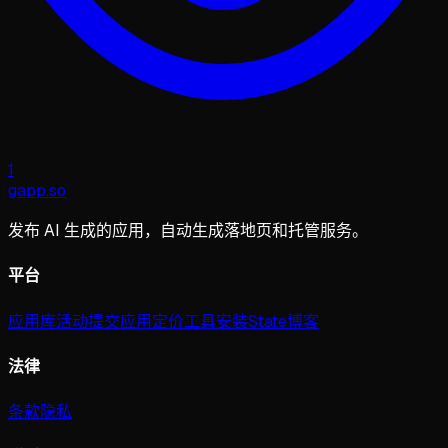
1
gapp
.
so
发布 AI 生成的应用，自动生成落地页和托管服务。
平台
应用库
活动
提交应用
定价
工具
安装
State
博客
法律
条款
隐私