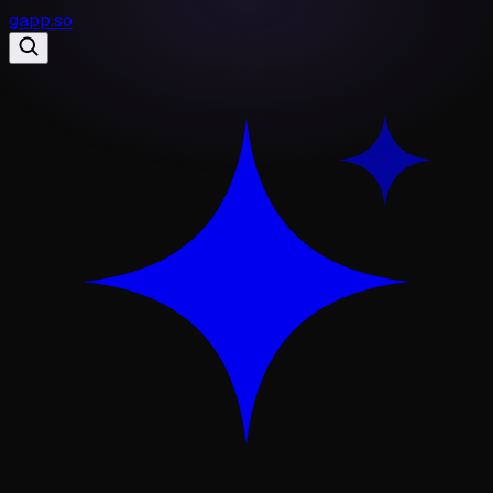
gapp
.
so